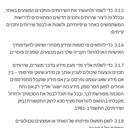
3.1.5 כדי לשפר ולהעשיר את השירותים והתכנים המוצעים באתר,
ובכלל זה ליצור שירותים ותכנים חדשים המתאימים לדרישות
המשתמשים באתר וציפיותיהם, ולשנות או לבטל שירותים ותכנים
קיימים;
3.1.6 כדי להתאים פרסומות ומידע מסחרי ושיווקי להעדפותיך
האישיות ו/או להרגלי הקנייה שלך כגון מבצעים, קופונים ומסרים.
3.1.7 כדי לשלוח אליך מדי פעם מידע בדבר מוצרים, שירותים
תכנים והצעות שיכולים לעניין אותך וכן מידע שיווקי ופרסומי – בין
אם מידע שאנו עצמנו נפרסם ובין אם מידע שנקבל ממפרסמים
אחרים. למען הסר ספק, מידע כזה ישוגר אלייך רק אם נתת
הסכמה מפורשת לכך, ובכל עת תוכל לבטל את הסכמתך ולחדול
מקבלתו בהתאם להוראות סעיף 30א לחוק התקשורת [בזק
ושירותים], התשמ"ב-1982.
3.1.8 לשם תפעולו ופיתוחו של האתר או אמצעים טכנולוגיים
נוספים של החברה.