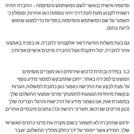
וסיסמה אישית (באשר לשם המשתמש והסיסמה – החברה תהיה
רשאית לקבוע מעת לעת דרכי זיהוי נוספות ו/או אחרות, ומומלץ כי
תשמור על שם המשתמש והסיסמה בסודיות כדי למנוע שימוש
לרעה בהם).
גם בעת משלוח הודעת דואר אלקטרוני לחברה, או בפניה באמצעי
אחר לחברה, יכול ויתקבלו אצל החברה פרטים אישיים אודותיך.
1.2 במידה ובחרת לרכוש שירותים ו/או מוצרים מסוימים
המוצעים למכירה באתר, ייתכן שתתבקש למסור מידע נוסף
על-מנת לבצע את הרכישה כאמור כגון כתובת למשלוח, הערות
ובקשות מיוחדות הנוגעות להזמנתך ופרטי אמצעי התשלום שלך.
במסגרת זאת, אנו נשמור מידע על הרכישות והרגלי הצריכה שלך
(כגון פריטים שנרכשו, תאריכי רכישה וכו’) ונתונים פיננסיים אחרים.
יודגש שהחברה לא תשמור בשום מקרה את פרטי כרטיס האשראי
שלך. המידע אשר יימסר על ידך כחלק מהליך התשלום, יועבר