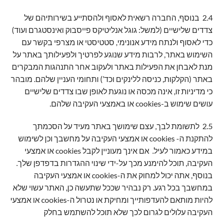
2.4 בנוסף, החברה רשאית לאסוף ולהסתייע בשירותיהם של
צדדים שלישיים (למשל: גוגל אנליטיקס פייסבוק ואינסטגרם ועוד)
כדי לאסוף ולנתח מידע אנונימי, סטטיסטי או מצרפי בקשר עם
השימוש באתר, לרבות מידע שנוגע לפרטיך ולפעילותך באתר על
מנת לאבחן את הפעילות באתר ולעקוב אחר התנהגות המבקרים
באתר (הקלקות, כניסה ללינקים וכד’) ותחומי העניין שלהם. מובהר
כי מדיניות זו, אינה מכסה או נוגעת לאופן שבו צדדים שלישיים
עושים שימוש ב-cookies או באמצעי העקיבה שלהם.
2.5 לתשומת לבך, עצם שימושך באתר מעיד על הסכמתך
להתקנת ה- cookies או אמצעי העקיבה על מחשבך וכן לשימוש
במידע כאמור לעיל. אם אינך מעוניין לקבל cookies או אמצעי
העקיבה, תוכל להימנע מכך על-ידי שינוי ההגדרות בדפדפן שלך.
בנוסף, אתה יכול למחוק את ה-cookies או אמצעי העקיבה
במחשבך בכל רגע. רק נבהיר שככל שתעשה כן, האתר עשוי שלא
להיות מותאם להעדפותייך ומחיקת או נטרול ה-cookies או אמצעי
העקיבה עלולים לגרום לכך שלא תוכל להשתמש בחלק