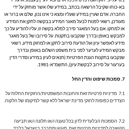
בא-כוחו שקיבל הרשאה בכתב, במידע שלו אשר מוחזק על ידי
החברה. אדם שעיין במידע שעליו ומצא כי אינו נכון, שלם או ברור או
מעודכן, רשאי לפנות לבעל מאגר המידע בבקשה לתקן את המידע
או למחקו. אם בעל המאגר סירב למלא בקשה זו, עליו להודיע על כך
למבקש באופן ובדרך שנקבעו בתקנות. על סירובו של בעל מאגר
מידע לאפשר עיון ועל הודעת סירוב לתקן או למחוק מידע, רשאי
מבקש המידע לערער לפני בית משפט השלום באופן ובדרך
שנקבעו בתקנות הגנת הפרטיות (תנאים לעיון במידע וסדרי הדין
בערעור על סירוב לבקשת עיון), התשמ"א-1981.
7. סמכות שיפוט והדין החל
7.1 מדיניות פרטיות זאת והחובות המשפטיות/החוקיות החלות על
הצדדים כפופות לחוקי מדינת ישראל ללא קשר למיקומו של הלקוח.
7.2 הסמכות הבלעדית לדון בכל טענה ו/או תלונה ו/או תביעה
הקשורה למדיניות פרטיות זאת, תוגש ותתברר בישראל בלבד