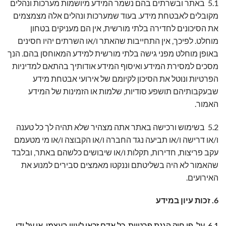
5.1 באתר ובשרתים בהם נשמר המידע מיושמות מערכות ונהלים
מקובלים לאבטחת מידע. בעוד שמערכות ונהלים אלה מצמצמים
את הסיכונים לחדירה בלתי מורשית, אין הם מעניקים בטחון
מוחלט. לפיכך, אין התחייבות שהאתר ו/או השרתים יהיו חסינים
באופן מוחלט מפני גישה בלתי מורשית למידע המאוחסן בהם. הנך
מסכים למסירת המידע ואיסוף המידע אודותיך בהתאם למדיניות
הפרטיות ונוטל את הסיכון לקיומם של אירועי אבטחת מידע
שבעקבותיהם תושפע סודיות, שלמות או הזמינות של המידע
האמור.
5.2 בשימוש ורכישה באתר אתה מצהיר שלא תהיה לך כל טענה
ו/או דרישה ו/או תביעה נגד החברה ו/או הקבוצה ו/או מי מטעמם
עקב פריצות, חדירות, תקלות ו/או שיבושים כלשהם באתר, ובלבד
שהאמור לא היה בשליטתם וננקטו מאמצים סבירים למנוע את
האירועים.
6. זכות עיון במידע
6.1 על-פי חוק הגנת פרטיות, כל אדם זכאי לעיין בעצמו, או על ידי