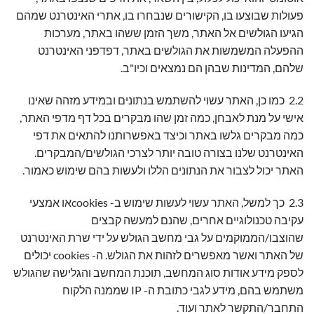
פעולות שבוצעו בו, הקישורים שנבחרו בו, אתרי האינטרנט שמהם
הגיעו הגולשים אל האתר, משך הזמן ששהו באתר, מערכות
ההפעלה המשמשות את הגולשים באתר, דפדפני האינטרנט
שלהם, המדינות שבהן הם נמצאים וכיו"ב.
2.2 כמו כן, האתר עשוי להשתמש בנתונים ובמידע מזהה שאינו
אישי על מנת לאבחן, כמה זמן שהו מבקרים בכל דף מדפי האתר,
כמה מבקרים גלשו באתר וכיצד באפשרותנו להתאים את דפי
האינטרנט שלנו בצורה טובה יותר לצרכי הגולשים/המבקרים.
האתר יכול לצבור את הנתונים הללו ולעשות בהם שימוש כאמור.
2.3 כך למשל, האתר עשוי לעשות שימוש ב- cookiesאו אמצעי
עקיבה טכנולוגיים אחרים, שהנם למעשה קבצים
שהוצבו/הממוקמים על גבי מחשב הגולש על ידי שרת האינטרנט
של האתר ואשר מאפשרים לזהות את הגולש. ה- cookies יכולים
לספק מידע אודות סוג המחשב, תוכנת המחשב והגלישה שהגולש
משתמש בהם, מידע לגבי כתובת ה- IP שממנה הלקוח
התחבר/התקשר לאתר ועוד.