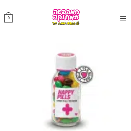
Ski
t
conten
0