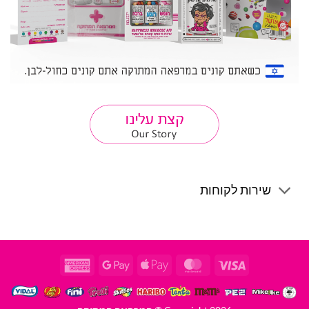
שירות לקוחות
American
Google
Apple
MasterCard
Visa
Express
Pay
Pay