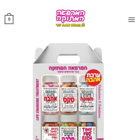
Ski
t
conten
0