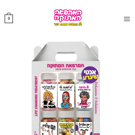
Ski
t
conten
0