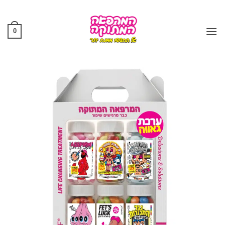
Ski
t
conten
0