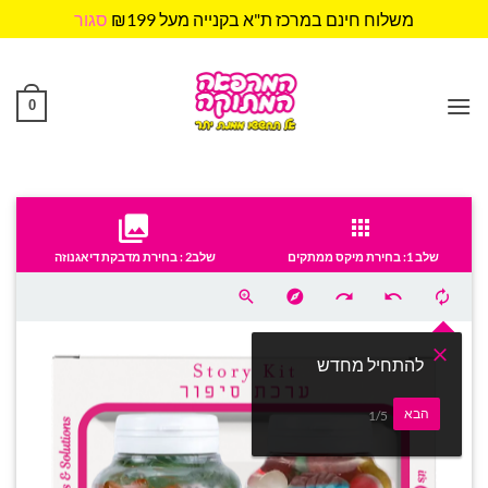
משלוח חינם במרכז ת"א בקנייה מעל ₪199
סגור
Ski
t
conten
0
שלב 1: בחירת מיקס ממתקים
שלב2 : בחירת מדבקת דיאגנוזה
להתחיל מחדש
הבא
1/5